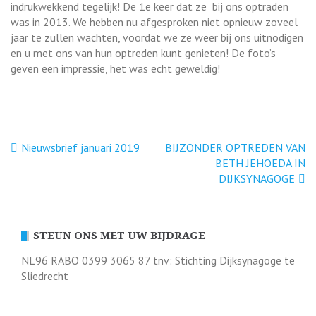
indrukwekkend tegelijk! De 1e keer dat ze bij ons optraden
was in 2013. We hebben nu afgesproken niet opnieuw zoveel
jaar te zullen wachten, voordat we ze weer bij ons uitnodigen
en u met ons van hun optreden kunt genieten! De foto’s
geven een impressie, het was echt geweldig!
Bericht
Nieuwsbrief januari 2019
BIJZONDER OPTREDEN VAN
BETH JEHOEDA IN
navigatie
DIJKSYNAGOGE
STEUN ONS MET UW BIJDRAGE
NL96 RABO 0399 3065 87 tnv: Stichting Dijksynagoge te
Sliedrecht