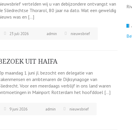
nieuwsbrief vertelden wij u van debijzondere ontvangst van
Ri
de Sliedrechtse Thorarol, 80 jaar na dato. Wat een geweldig
nieuws was en […]
23 juli 2026
admin
nieuwsbrief
Be
BEZOEK UIT HAIFA
Op maandag 1 juni jl. bezocht een delegatie van
zakenmensen en ambtenaren de Dijksynagoge van
Sliedrecht. Voor een meerdaags verblijf in ons land waren
ontmoetingen in Mainport Rotterdam het hoofddoel […]
9 juni 2026
admin
nieuwsbrief