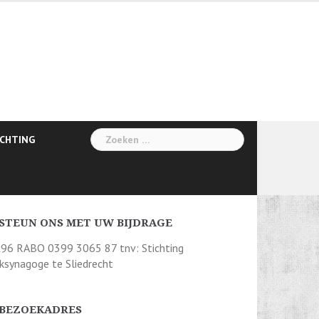
Zoeken
ICHTING
naar:
STEUN ONS MET UW BIJDRAGE
96 RABO 0399 3065 87 tnv: Stichting
jksynagoge te Sliedrecht
BEZOEKADRES