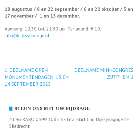
18 augustus / 8 en 22 september / 6 en 20 oktober / 3 en
17 november / 1 en 15 december.
Aanvang: 19.30 tot 21.30 uur. Per avond: € 10.
info@dijksynagoge.nl
Bericht
DEELNAME OPEN
DEELNAME MINI-CONGRES
ZUTPHEN
MONUMENTENDAGEN: 13 EN
navigatie
14 SEPTEMBER 2025
STEUN ONS MET UW BIJDRAGE
NL96 RABO 0399 3065 87 tnv: Stichting Dijksynagoge te
Sliedrecht