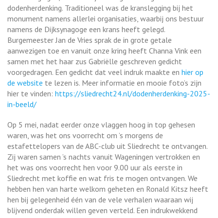
dodenherdenking. Traditioneel was de kranslegging bij het
monument namens allerlei organisaties, waarbij ons bestuur
namens de Dijksynagoge een krans heeft gelegd.
Burgemeester Jan de Vries sprak de in grote getale
aanwezigen toe en vanuit onze kring heeft Channa Vink een
samen met het haar zus Gabriëlle geschreven gedicht
voorgedragen. Een gedicht dat veel indruk maakte en
hier op
de website
te lezen is. Meer informatie en mooie foto’s zijn
hier te vinden:
https://sliedrecht24.nl/dodenherdenking-2025-
in-beeld/
Op 5 mei, nadat eerder onze vlaggen hoog in top gehesen
waren, was het ons voorrecht om ’s morgens de
estafettelopers van de ABC-club uit Sliedrecht te ontvangen.
Zij waren samen ’s nachts vanuit Wageningen vertrokken en
het was ons voorrecht hen voor 9.00 uur als eerste in
Sliedrecht met koffie en wat fris te mogen ontvangen. We
hebben hen van harte welkom geheten en Ronald Kitsz heeft
hen bij gelegenheid één van de vele verhalen waaraan wij
blijvend onderdak willen geven verteld. Een indrukwekkend