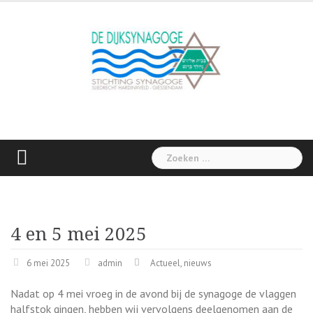
Skip
to
content
Zoeken
naar:
4 en 5 mei 2025
6 mei 2025
admin
Actueel
,
nieuws
Nadat op 4 mei vroeg in de avond bij de synagoge de vlaggen
halfstok gingen, hebben wij vervolgens deelgenomen aan de