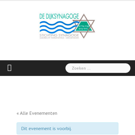
Skip
to
content
Zoeken
naar:
« Alle Evenementen
Dit evenement is voorbij.