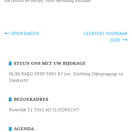
succesvol en beslist voor herhaling vatbaar!
Bericht
OPEN DAGEN
LEERHUIS VOORJAAR
2026
navigatie
STEUN ONS MET UW BIJDRAGE
NL96 RABO 0399 3065 87 tnv: Stichting Dijksynagoge te
Sliedrecht
BEZOEKADRES
Rivierdijk 51 3361 AD SLIEDRECHT
AGENDA