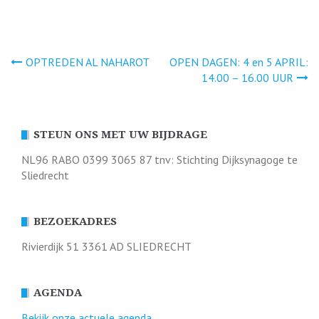
Bericht
OPTREDEN AL NAHAROT
OPEN DAGEN: 4 en 5 APRIL:
14.00 – 16.00 UUR
navigatie
STEUN ONS MET UW BIJDRAGE
NL96 RABO 0399 3065 87 tnv: Stichting Dijksynagoge te
Sliedrecht
BEZOEKADRES
Rivierdijk 51 3361 AD SLIEDRECHT
AGENDA
Bekijk onze actuele agenda.