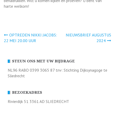
benadrukken. Wilt u komen kijken en proeven? U bent van
harte welkom!
Bericht
OPTREDEN NIKKI JACOBS:
NIEUWSBRIEF AUGUSTUS
22 MEI 20.00 UUR
2024
navigatie
STEUN ONS MET UW BIJDRAGE
NL96 RABO 0399 3065 87 tnv: Stichting Dijksynagoge te
Sliedrecht
BEZOEKADRES
Rivierdijk 51 3361 AD SLIEDRECHT