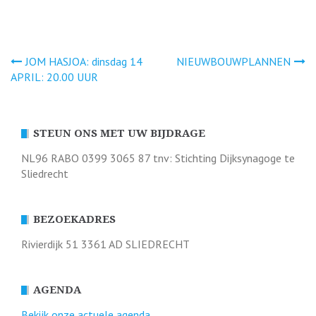
Bericht
JOM HASJOA: dinsdag 14
NIEUWBOUWPLANNEN
APRIL: 20.00 UUR
navigatie
STEUN ONS MET UW BIJDRAGE
NL96 RABO 0399 3065 87 tnv: Stichting Dijksynagoge te
Sliedrecht
BEZOEKADRES
Rivierdijk 51 3361 AD SLIEDRECHT
AGENDA
Bekijk onze actuele agenda.