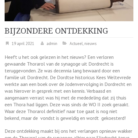
BIJZONDERE ONTDEKKING
19 april 2021
admin
Actueel
,
nieuws
Heeft u het ook gelezen in het nieuws? Een verloren
gewaande Thorarol van de synagoge uit Dordrecht is
teruggevonden. Ze was decennia lang bewaard door een
familie uit Dordrecht. De Dordtse historicus Kees Weltevrede
werkte aan een boek over de Jodenvervolging in Dordrecht en
was hierover in gesprek met een kennis. Verbaasd en
aangenaam verrast was hij met de mededeling dat zij thuis
een Thora had liggen. Deze was sinds de WO II zoek geraakt.
Waar deze Thorarol definitief naar toe gaat is nog niet
bekend, maar de vondst is geweldig en wordt gekoesterd!
Deze ontdekking maakt bij ons het verlangen opnieuw wakker
om de Thorarol van de synagoge alhier naar Sliedrecht terug