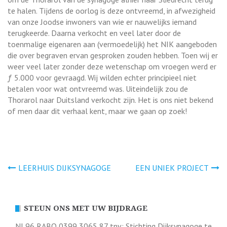
te halen. Tijdens de oorlog is deze ontvreemd, in afwezigheid
van onze Joodse inwoners van wie er nauwelijks iemand
terugkeerde. Daarna verkocht en veel later door de
toenmalige eigenaren aan (vermoedelijk) het NIK aangeboden
die over begraven ervan gesproken zouden hebben. Toen wij er
weer veel later zonder deze wetenschap om vroegen werd er
ƒ 5.000 voor gevraagd. Wij wilden echter principieel niet
betalen voor wat ontvreemd was. Uiteindelijk zou de
Thorarol naar Duitsland verkocht zijn. Het is ons niet bekend
of men daar dit verhaal kent, maar we gaan op zoek!
Bericht
LEERHUIS DIJKSYNAGOGE
EEN UNIEK PROJECT
navigatie
STEUN ONS MET UW BIJDRAGE
NL96 RABO 0399 3065 87 tnv: Stichting Dijksynagoge te