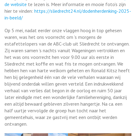
de website
te lezen is. Meer informatie en mooie foto’s zijn
hier te vinden:
https://sliedrecht24.nl/dodenherdenking-2025-
in-beeld/
Op 5 mei, nadat eerder onze vlaggen hoog in top gehesen
waren, was het ons voorrecht om ’s morgens de
estafettelopers van de ABC-club uit Sliedrecht te ontvangen.
Zij waren samen ’s nachts vanuit Wageningen vertrokken en
het was ons voorrecht hen voor 9.00 uur als eerste in
Sliedrecht met koffie en wat fris te mogen ontvangen. We
hebben hen van harte welkom geheten en Ronald Kitsz heeft
hen bij gelegenheid één van de vele verhalen waaraan wij
blijvend onderdak willen geven verteld. Een indrukwekkend
verhaal van verlies dat begon in de oorlog en ruim 50 jaar
later eindigde met een wonderlijke familiehereniging, dankzij
een altijd bewaard gebleven zilveren hangertje. Na ca. een
half uurtje vervolgde de groep hun tocht naar het
gemeentehuis, waar ze gastvrij met een ontbijt werden
ontvangen.