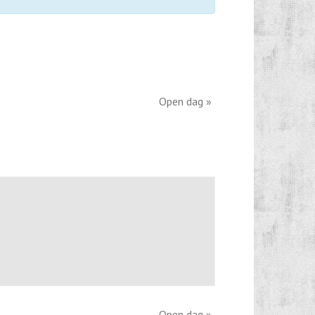
Open dag
»
Open dag
»