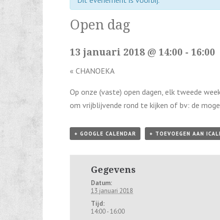
Dit evenement is voorbij.
Open dag
13 januari 2018 @ 14:00
-
16:00
«
CHANOEKA
Op onze (vaste) open dagen, elk tweede week
om vrijblijvende rond te kijken of bv: de moge
+ GOOGLE CALENDAR
+ TOEVOEGEN AAN ICA
Gegevens
Datum:
13 januari 2018
Tijd:
14:00 - 16:00