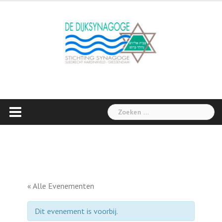
Skip
to
content
Zoeken
naar:
« Alle Evenementen
Dit evenement is voorbij.