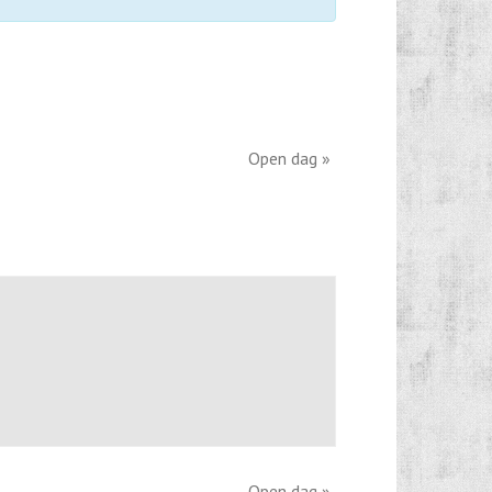
Open dag
»
Open dag
»