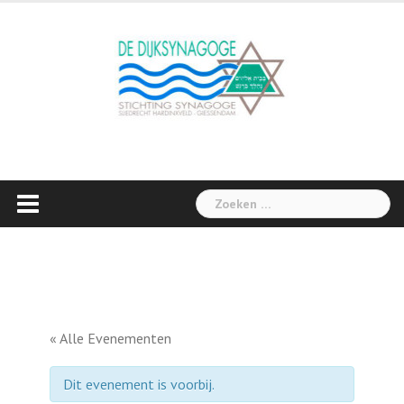
Skip
to
content
Zoeken
naar:
« Alle Evenementen
Dit evenement is voorbij.