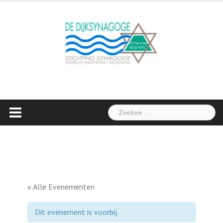
Skip
to
content
Zoeken
naar:
« Alle Evenementen
Dit evenement is voorbij.