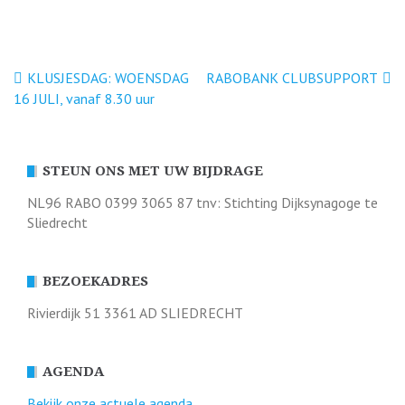
Bericht
KLUSJESDAG: WOENSDAG
RABOBANK CLUBSUPPORT
16 JULI, vanaf 8.30 uur
navigatie
STEUN ONS MET UW BIJDRAGE
NL96 RABO 0399 3065 87 tnv: Stichting Dijksynagoge te
Sliedrecht
BEZOEKADRES
Rivierdijk 51 3361 AD SLIEDRECHT
AGENDA
Bekijk onze actuele agenda.