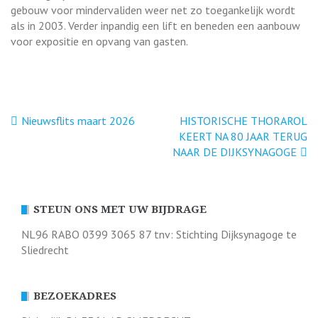
gebouw voor mindervaliden weer net zo toegankelijk wordt
als in 2003. Verder inpandig een lift en beneden een aanbouw
voor expositie en opvang van gasten.
Bericht
Nieuwsflits maart 2026
HISTORISCHE THORAROL
KEERT NA 80 JAAR TERUG
navigatie
NAAR DE DIJKSYNAGOGE
STEUN ONS MET UW BIJDRAGE
NL96 RABO 0399 3065 87 tnv: Stichting Dijksynagoge te
Sliedrecht
BEZOEKADRES